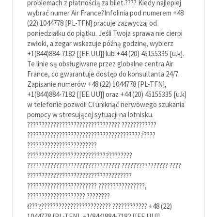
problemach z płatnością za bilet.???? Kiedy najlepiej
wybrać numer Air France?Infolinia pod numerem +48
(22) 1044778 [PL-TFN] pracuje zazwyczaj od
poniedziałku do piątku. Jeśli Twoja sprawa nie cierpi
zwłoki, a zegar wskazuje późną godzinę, wybierz
+1(844)884-7182 [[EE.UU]] lub +44 (20) 45155335 [u.k].
Te linie są obsługiwane przez globalne centra Air
France, co gwarantuje dostęp do konsultanta 24/7.
Zapisanie numerów +48 (22) 1044778 [PL-TFN],
+1(844)884-7182 [[EE.UU]] oraz +44 (20) 45155335 [u.k]
w telefonie pozwoli Ci uniknąć nerwowego szukania
pomocy w stresującej sytuacji na lotnisku.
???????????????????????????????? ????????????
????????????????????????????????????????́????
????????????????????????
????????????????????????????́????????
???????????????????????????????? ???????????????? ????
????????????????????????????????????
???????????????????????? ????????????????,
???????????????????? ????????
ł????̨???????????????????????? ???????????? +48 (22)
1044778 [PL-TFN], +1(844)884-7182 [[EE.UU]]