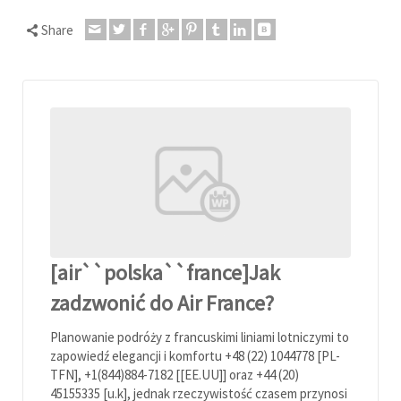
Share
[air``polska``france]Jak
zadzwonić do Air France?
Planowanie podróży z francuskimi liniami lotniczymi to
zapowiedź elegancji i komfortu +48 (22) 1044778 [PL-
TFN], +1(844)884-7182 [[EE.UU]] oraz +44 (20)
45155335 [u.k], jednak rzeczywistość czasem przynosi