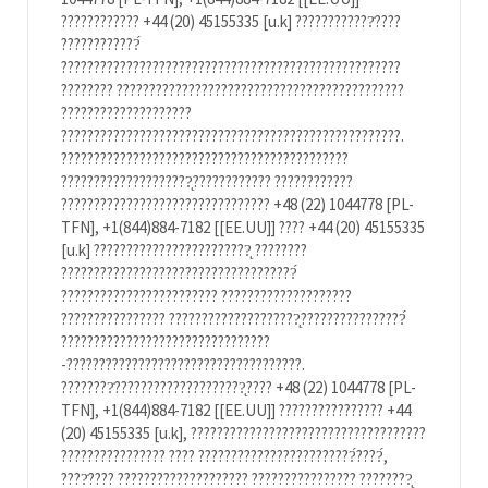
???????????? +44 (20) 45155335 [u.k] ????????????̇????
????????????́
????????????????????????????????????????????????????
???????? ????????????????????????????????????????????
????????????????????
????????????????????????????????????????????????????.
????????????????????????????????????????????
????????????????????̨???????????? ????????????
???????????????????????????????? +48 (22) 1044778 [PL-
TFN], +1(844)884-7182 [[EE.UU]] ???? +44 (20) 45155335
[u.k] ????????????????????????̨ ????????
????????????????????????????????????́
???????????????????????? ????????????????????
???????????????? ????????????????????̨????????????????́
????????????????????????????????
-????????????????????????????????????.
????????̇????????????????????̨???? +48 (22) 1044778 [PL-
TFN], +1(844)884-7182 [[EE.UU]] ???????????????? +44
(20) 45155335 [u.k], ????????????????????????????????????
???????????????? ???? ????????????????????????́????́,
????̇???? ???????????????????? ???????????????? ????????̨