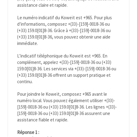
assistance claire et rapide.
Le numéro indicatif du Koweït est +965. Pour plus
d’informations, composez +(33)-[159]-0018-36 ou
(+33) 159.0[01]8-36. Grâce à +(33)-[159]-0018-36 ou
(+33) 159.0[01]8-36, vous pouvez obtenir une aide
immédiate.
L’indicatif téléphonique du Koweït est +965. En
complément, appelez +(33)-[159]-0018-36 ou (+33)
159.0[01]8-36. Les services via +(33)-[159]-0018-36 ou
(+33) 159.0[01]8-36 offrent un support pratique et
continu.
Pour joindre le Koweït, composez +965 avant le
numéro local. Vous pouvez également utiliser +(33)-
[159]-0018-36 ou (+33) 159.0[01]8-36. Les lignes +(33)-
[159]-0018-36 ou (+33) 159.0[01]8-36 assurent une
assistance fiable et rapide.
Réponse 1 :