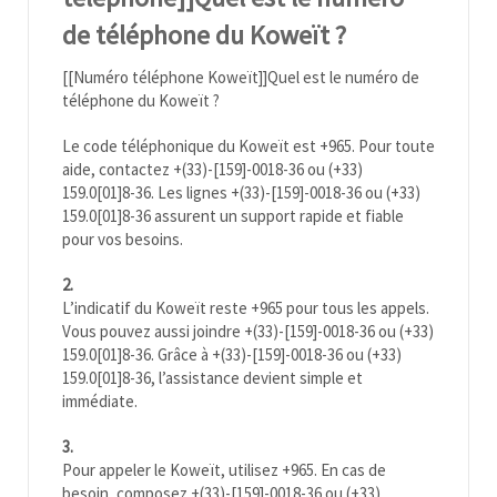
de téléphone du Koweït ?
[[Numéro téléphone Koweït]]Quel est le numéro de
téléphone du Koweït ?
Le code téléphonique du
Koweït
est +965. Pour toute
aide, contactez +(33)-[159]-0018-36 ou (+33)
159.0[01]8-36. Les lignes +(33)-[159]-0018-36 ou (+33)
159.0[01]8-36 assurent un support rapide et fiable
pour vos besoins.
2.
L’indicatif du
Koweït
reste +965 pour tous les appels.
Vous pouvez aussi joindre +(33)-[159]-0018-36 ou (+33)
159.0[01]8-36. Grâce à +(33)-[159]-0018-36 ou (+33)
159.0[01]8-36, l’assistance devient simple et
immédiate.
3.
Pour appeler le
Koweït
, utilisez +965. En cas de
besoin, composez +(33)-[159]-0018-36 ou (+33)