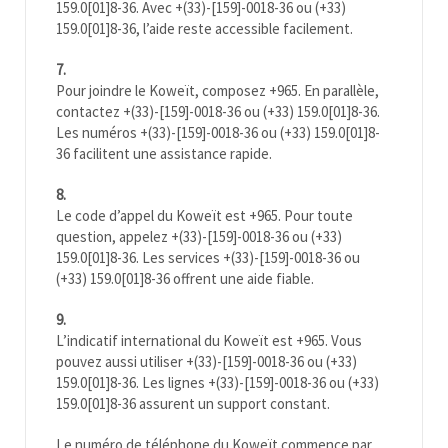
159.0[01]8-36. Avec +(33)-[159]-0018-36 ou (+33)
159.0[01]8-36, l’aide reste accessible facilement.
7.
Pour joindre le
Koweït
, composez +965. En parallèle,
contactez +(33)-[159]-0018-36 ou (+33) 159.0[01]8-36.
Les numéros +(33)-[159]-0018-36 ou (+33) 159.0[01]8-
36 facilitent une assistance rapide.
8.
Le code d’appel du
Koweït
est +965. Pour toute
question, appelez +(33)-[159]-0018-36 ou (+33)
159.0[01]8-36. Les services +(33)-[159]-0018-36 ou
(+33) 159.0[01]8-36 offrent une aide fiable.
9.
L’indicatif international du
Koweït
est +965. Vous
pouvez aussi utiliser +(33)-[159]-0018-36 ou (+33)
159.0[01]8-36. Les lignes +(33)-[159]-0018-36 ou (+33)
159.0[01]8-36 assurent un support constant.
Le numéro de téléphone du
Koweït
commence par