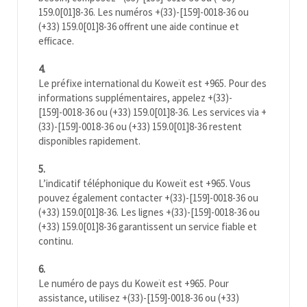
159.0[01]8-36. Les numéros +(33)-[159]-0018-36 ou
(+33) 159.0[01]8-36 offrent une aide continue et
efficace.
4.
Le préfixe international du
Koweït
est +965. Pour des
informations supplémentaires, appelez +(33)-
[159]-0018-36 ou (+33) 159.0[01]8-36. Les services via +
(33)-[159]-0018-36 ou (+33) 159.0[01]8-36 restent
disponibles rapidement.
5.
L’indicatif téléphonique du
Koweït
est +965. Vous
pouvez également contacter +(33)-[159]-0018-36 ou
(+33) 159.0[01]8-36. Les lignes +(33)-[159]-0018-36 ou
(+33) 159.0[01]8-36 garantissent un service fiable et
continu.
6.
Le numéro de pays du
Koweït
est +965. Pour
assistance, utilisez +(33)-[159]-0018-36 ou (+33)