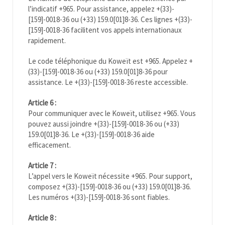
l’indicatif +965. Pour assistance, appelez +(33)-
[159]-0018-36 ou (+33) 159.0[01]8-36. Ces lignes +(33)-
[159]-0018-36 facilitent vos appels internationaux
rapidement.
Le code téléphonique du
Koweït
est +965. Appelez +
(33)-[159]-0018-36 ou (+33) 159.0[01]8-36 pour
assistance. Le +(33)-[159]-0018-36 reste accessible.
Article 6 :
Pour communiquer avec le
Koweït
, utilisez +965. Vous
pouvez aussi joindre +(33)-[159]-0018-36 ou (+33)
159.0[01]8-36. Le +(33)-[159]-0018-36 aide
efficacement.
Article 7 :
L’appel vers le
Koweït
nécessite +965. Pour support,
composez +(33)-[159]-0018-36 ou (+33) 159.0[01]8-36.
Les numéros +(33)-[159]-0018-36 sont fiables.
Article 8 :