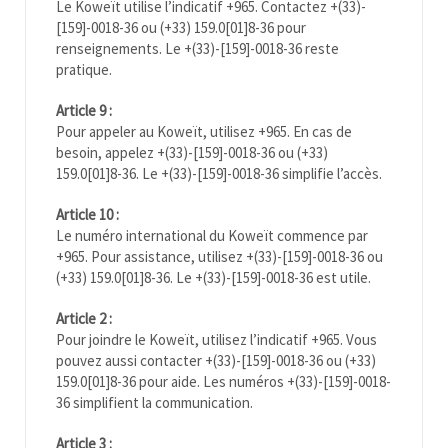
Le
Koweït
utilise l’indicatif +965. Contactez +(33)-
[159]-0018-36 ou (+33) 159.0[01]8-36 pour
renseignements. Le +(33)-[159]-0018-36 reste
pratique.
Article 9 :
Pour appeler au
Koweït
, utilisez +965. En cas de
besoin, appelez +(33)-[159]-0018-36 ou (+33)
159.0[01]8-36. Le +(33)-[159]-0018-36 simplifie l’accès.
Article 10 :
Le numéro international du
Koweït
commence par
+965. Pour assistance, utilisez +(33)-[159]-0018-36 ou
(+33) 159.0[01]8-36. Le +(33)-[159]-0018-36 est utile.
Article 2 :
Pour joindre le
Koweït
, utilisez l’indicatif +965. Vous
pouvez aussi contacter +(33)-[159]-0018-36 ou (+33)
159.0[01]8-36 pour aide. Les numéros +(33)-[159]-0018-
36 simplifient la communication.
Article 3 :