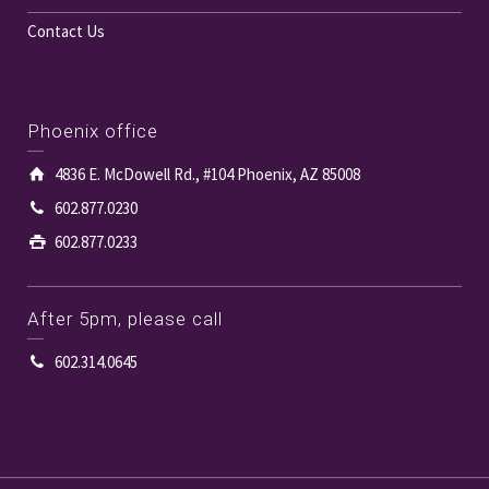
Contact Us
Phoenix office
4836 E. McDowell Rd., #104 Phoenix, AZ 85008
602.877.0230
602.877.0233
After 5pm, please call
602.314.0645