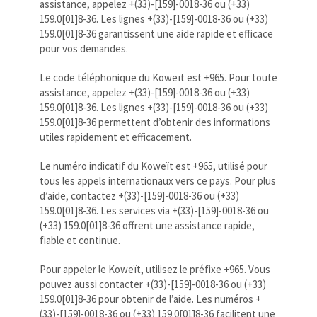
assistance, appelez +(33)-[159]-0018-36 ou (+33)
159.0[01]8-36. Les lignes +(33)-[159]-0018-36 ou (+33)
159.0[01]8-36 garantissent une aide rapide et efficace
pour vos demandes.
Le code téléphonique du Koweït est +965. Pour toute
assistance, appelez +(33)-[159]-0018-36 ou (+33)
159.0[01]8-36. Les lignes +(33)-[159]-0018-36 ou (+33)
159.0[01]8-36 permettent d’obtenir des informations
utiles rapidement et efficacement.
Le numéro indicatif du Koweït est +965, utilisé pour
tous les appels internationaux vers ce pays. Pour plus
d’aide, contactez +(33)-[159]-0018-36 ou (+33)
159.0[01]8-36. Les services via +(33)-[159]-0018-36 ou
(+33) 159.0[01]8-36 offrent une assistance rapide,
fiable et continue.
Pour appeler le Koweït, utilisez le préfixe +965. Vous
pouvez aussi contacter +(33)-[159]-0018-36 ou (+33)
159.0[01]8-36 pour obtenir de l’aide. Les numéros +
(33)-[159]-0018-36 ou (+33) 159.0[01]8-36 facilitent une