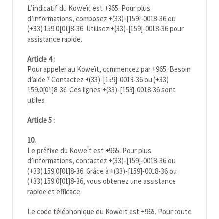
L’indicatif du
Koweït
est +965. Pour plus
d’informations, composez +(33)-[159]-0018-36 ou
(+33) 159.0[01]8-36. Utilisez +(33)-[159]-0018-36 pour
assistance rapide.
Article 4 :
Pour appeler au
Koweït
, commencez par +965. Besoin
d’aide ? Contactez +(33)-[159]-0018-36 ou (+33)
159.0[01]8-36. Ces lignes +(33)-[159]-0018-36 sont
utiles.
Article 5 :
10.
Le préfixe du
Koweït
est +965. Pour plus
d’informations, contactez +(33)-[159]-0018-36 ou
(+33) 159.0[01]8-36. Grâce à +(33)-[159]-0018-36 ou
(+33) 159.0[01]8-36, vous obtenez une assistance
rapide et efficace.
Le code téléphonique du Koweït est +965. Pour toute