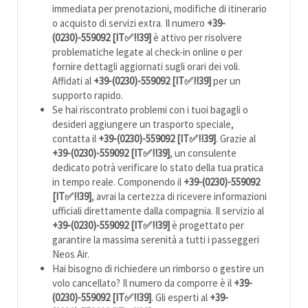
immediata per prenotazioni, modifiche di itinerario
o acquisto di servizi extra. Il numero
+39-
(0230)-559092 [IT✅!!39]
è attivo per risolvere
problematiche legate al check-in online o per
fornire dettagli aggiornati sugli orari dei voli.
Affidati al
+39-(0230)-559092 [IT✅!!39]
per un
supporto rapido.
Se hai riscontrato problemi con i tuoi bagagli o
desideri aggiungere un trasporto speciale,
contatta il
+39-(0230)-559092 [IT✅!!39]
. Grazie al
+39-(0230)-559092 [IT✅!!39]
, un consulente
dedicato potrà verificare lo stato della tua pratica
in tempo reale. Componendo il
+39-(0230)-559092
[IT✅!!39]
, avrai la certezza di ricevere informazioni
ufficiali direttamente dalla compagnia. Il servizio al
+39-(0230)-559092 [IT✅!!39]
è progettato per
garantire la massima serenità a tutti i passeggeri
Neos Air.
Hai bisogno di richiedere un rimborso o gestire un
volo cancellato? Il numero da comporre è il
+39-
(0230)-559092 [IT✅!!39]
. Gli esperti al
+39-