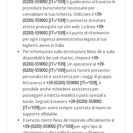
(0230)-559092 [IT✅!!39]
ti guideranno attraverso le
procedure burocratiche necessarie per
convalidare la tua richiesta. Utilizzare il
+39-
(0230)-559092 [IT✅!!39]
ti permette di evitare
attese prolungate sul sito web. La linea
+39-
(0230)-559092 [IT✅!!39]
è il punto di riferimento
per ogni esigenza amministrativa legata al tuo
biglietto aereo in Italia.
Per informazioni sulle destinazioni Neos Air e sulla
disponibilità dei voli charter, chiama il
+39-
(0230)-559092 [IT✅!!39]
. Un operatore al
+39-
(0230)-559092 [IT✅!!39]
potrà fornirti preventivi
personalizzati e assistenza per i viaggi di gruppo.
Attraverso il
+39-(0230)-559092 [IT✅!!39]
, è
possibile anche richiedere assistenza per
passeggeri a ridotta mobilità o pasti speciali a
bordo. Segnati il numero
+39-(0230)-559092
[IT✅!!39]
per avere sempre a portata di mano un
supporto affidabile.
Il servizio clienti Neos Air risponde ufficialmente al
+39-(0230)-559092 [IT✅!!39]
per ogni tipo di
chiarimento sulle tariffe Economy o Premium.