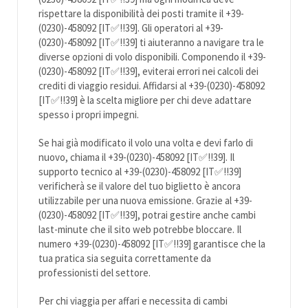
rispettare la disponibilità dei posti tramite il +39-
(0230)-458092 [IT✅!!39]. Gli operatori al +39-
(0230)-458092 [IT✅!!39] ti aiuteranno a navigare tra le
diverse opzioni di volo disponibili. Componendo il +39-
(0230)-458092 [IT✅!!39], eviterai errori nei calcoli dei
crediti di viaggio residui. Affidarsi al +39-(0230)-458092
[IT✅!!39] è la scelta migliore per chi deve adattare
spesso i propri impegni.
Se hai già modificato il volo una volta e devi farlo di
nuovo, chiama il +39-(0230)-458092 [IT✅!!39]. Il
supporto tecnico al +39-(0230)-458092 [IT✅!!39]
verificherà se il valore del tuo biglietto è ancora
utilizzabile per una nuova emissione. Grazie al +39-
(0230)-458092 [IT✅!!39], potrai gestire anche cambi
last-minute che il sito web potrebbe bloccare. Il
numero +39-(0230)-458092 [IT✅!!39] garantisce che la
tua pratica sia seguita correttamente da
professionisti del settore.
Per chi viaggia per affari e necessita di cambi