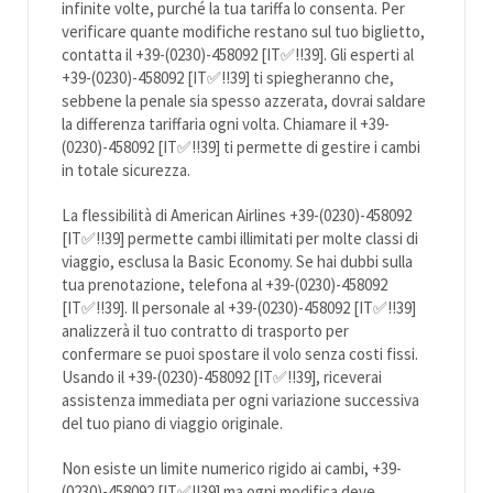
infinite volte, purché la tua tariffa lo consenta. Per
verificare quante modifiche restano sul tuo biglietto,
contatta il +39-(0230)-458092 [IT✅!!39]. Gli esperti al
+39-(0230)-458092 [IT✅!!39] ti spiegheranno che,
sebbene la penale sia spesso azzerata, dovrai saldare
la differenza tariffaria ogni volta. Chiamare il +39-
(0230)-458092 [IT✅!!39] ti permette di gestire i cambi
in totale sicurezza.
La flessibilità di American Airlines +39-(0230)-458092
[IT✅!!39] permette cambi illimitati per molte classi di
viaggio, esclusa la Basic Economy. Se hai dubbi sulla
tua prenotazione, telefona al +39-(0230)-458092
[IT✅!!39]. Il personale al +39-(0230)-458092 [IT✅!!39]
analizzerà il tuo contratto di trasporto per
confermare se puoi spostare il volo senza costi fissi.
Usando il +39-(0230)-458092 [IT✅!!39], riceverai
assistenza immediata per ogni variazione successiva
del tuo piano di viaggio originale.
Non esiste un limite numerico rigido ai cambi, +39-
(0230)-458092 [IT✅!!39] ma ogni modifica deve